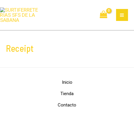
Ir
MA
al
ME
contenido
Receipt
Inicio
Tienda
Contacto