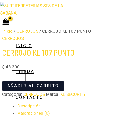
Ir
CERROJO
al
KL
contenido
107
PUNTO
Inicio
/
CERROJOS
/ CERROJO KL 107 PUNTO
cantidad
CERROJOS
INICIO
CERROJO KL 107 PUNTO
$
48.300
TIENDA
AÑADIR AL CARRITO
Categoría:
CERROJOS
Marca:
KL SECURITY
CONTACTO
Descripción
Valoraciones (0)