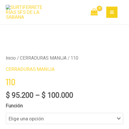
Ir
MAI
al
MEN
contenido
110
cantidad
Inicio
/
CERRADURAS MANIJA
/ 110
CERRADURAS MANIJA
110
$
95.200
–
$
100.000
Función