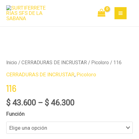
Ir
MAI
al
MEN
contenido
116
cantidad
Inicio
/
CERRADURAS DE INCRUSTAR
/
Picoloro
/ 116
CERRADURAS DE INCRUSTAR
,
Picoloro
116
$
43.600
–
$
46.300
Función