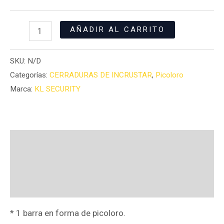
AÑADIR AL CARRITO
SKU:
N/D
Categorías:
CERRADURAS DE INCRUSTAR
,
Picoloro
Marca:
KL SECURITY
Descripción
Información adicional
Valoraciones (0)
* 1 barra en forma de picoloro.