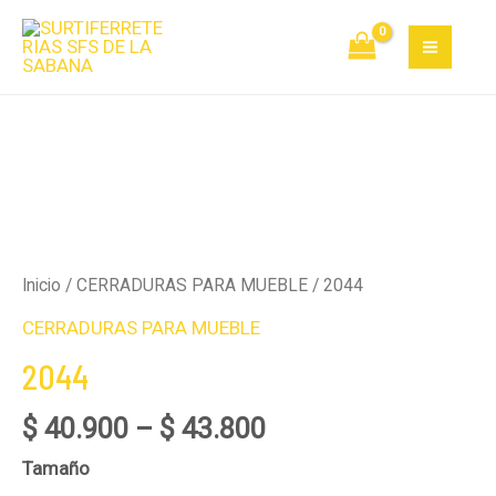
Ir
MAI
al
MEN
contenido
2044
cantidad
Inicio
/
CERRADURAS PARA MUEBLE
/ 2044
CERRADURAS PARA MUEBLE
2044
$
40.900
–
$
43.800
Tamaño