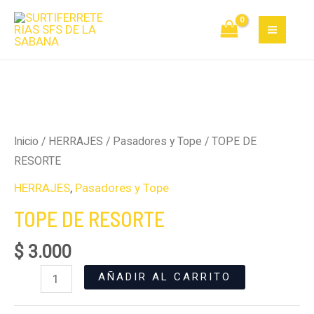
RESORTE
Ir
MAI
cantidad
al
MEN
contenido
TOPE
DE
RESORTE
Inicio
/
HERRAJES
/
Pasadores y Tope
/ TOPE DE
cantidad
RESORTE
HERRAJES
,
Pasadores y Tope
TOPE DE RESORTE
$
3.000
AÑADIR AL CARRITO