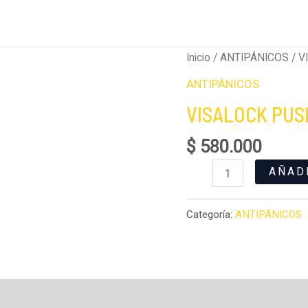
VISALOCK
Inicio
/
ANTIPÁNICOS
/ V
PUSH
ANTIPÁNICOS
SENCILLA
VISALOCK PUS
cantidad
$
580.000
AÑAD
Categoría:
ANTIPÁNICOS