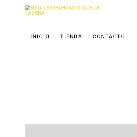
Ir
al
contenido
INICIO
TIENDA
CONTACTO
Descripción
Valoraciones (0)